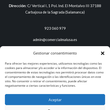
Dirección
:
C/ Vertical I, 1 Pol. Ind. El Montalvo III 37188
Carbajosa de la Sagrada (Salamanca)
923 060 979
admin@comercialmalusa.es
Gestionar consentimiento
Servicios y productos
Para ofrecer las mejores experiencias, utilizamos tecnologías como las
Proveedor de productos de limpieza
cookies para almacenar y/o acceder a la información del dispositivo. El
Soluciones de limpieza
consentimiento de estas tecnologías nos permitirá procesar datos como
el comportamiento de navegación o las identificaciones únicas en este
Multiclean plus
sitio. No consentir o retirar el consentimiento, puede afectar
Catágos de productos
negativamente a ciertas características y funciones.
Aceptar