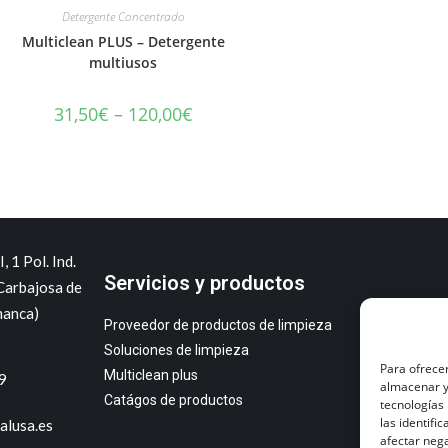
Detergente Concentrado
Multiclean PLUS – Detergente
multiusos
31,50
€
–
120,00
€
I, 1 Pol. Ind.
Servicios y productos
Carbajosa de
manca)
Proveedor de productos de limpieza
Soluciones de limpieza
Para ofrecer
Multiclean plus
9
almacenar y/
Catágos de productos
tecnologías
las identifi
alusa.es
afectar nega