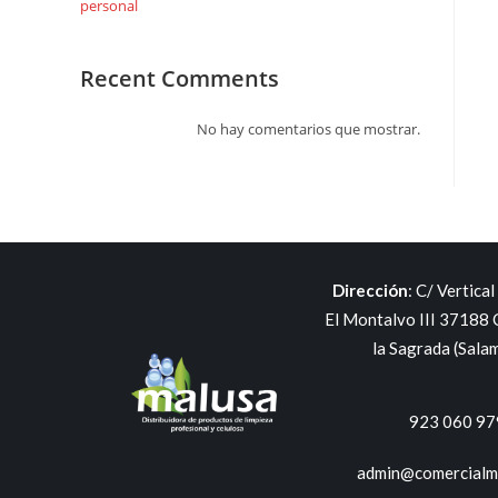
personal
Recent Comments
No hay comentarios que mostrar.
Dirección
:
C/ Vertical 
El Montalvo III 37188 
la Sagrada (Sala
923 060 97
admin@comercialm