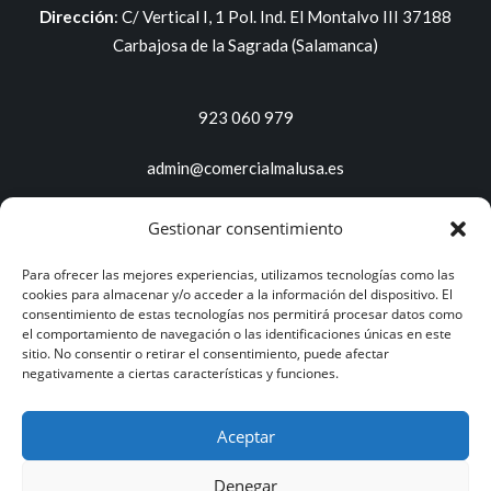
Dirección
:
C/ Vertical I, 1 Pol. Ind. El Montalvo III 37188
Carbajosa de la Sagrada (Salamanca)
923 060 979
admin@comercialmalusa.es
Gestionar consentimiento
Servicios y productos
Para ofrecer las mejores experiencias, utilizamos tecnologías como las
Proveedor de productos de limpieza
cookies para almacenar y/o acceder a la información del dispositivo. El
Soluciones de limpieza
consentimiento de estas tecnologías nos permitirá procesar datos como
el comportamiento de navegación o las identificaciones únicas en este
Multiclean plus
sitio. No consentir o retirar el consentimiento, puede afectar
Catágos de productos
negativamente a ciertas características y funciones.
Aceptar
Denegar