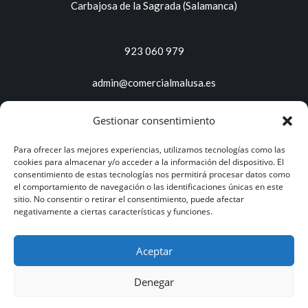
Carbajosa de la Sagrada (Salamanca)
923 060 979
admin@comercialmalusa.es
Gestionar consentimiento
Servicios y productos
Para ofrecer las mejores experiencias, utilizamos tecnologías como las
Proveedor de productos de limpieza
cookies para almacenar y/o acceder a la información del dispositivo. El
Soluciones de limpieza
consentimiento de estas tecnologías nos permitirá procesar datos como
el comportamiento de navegación o las identificaciones únicas en este
Multiclean plus
sitio. No consentir o retirar el consentimiento, puede afectar
Catágos de productos
negativamente a ciertas características y funciones.
Aceptar
Denegar
Aviso legal
Política de privacidad
Política de cookies